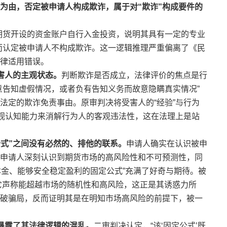
为由，否定被申请人构成欺诈，属于对“欺诈”构成要件的
期货开设的资金账户自行入金投资，说明其具有一定的专业
而认定被申请人不构成欺诈。这一逻辑推理严重偏离了《民
律适用错误。
害人的主观状态。
判断欺诈是否成立，法律评价的焦点是行
意告知虚假情况，或者负有告知义务而故意隐瞒真实情况”
法定的欺诈免责事由。原审判决将受害人的“经验”与行为
主观认知能力来消解行为人的客观违法性，这在法理上是站
公式”之间没有必然的、排他的联系。
申请人确实在认识被申
申请人深刻认识到期货市场的高风险性和不可预测性，同
万本金、能够安全稳定盈利的固定公式”充满了好奇与期待。被
，它声称能超越市场的随机性和高风险，这正是其诱惑力所
破骗局，反而证明其是在明知市场高风险的前提下，被一
步暴露了其法律逻辑的混乱。
二审判决认定，“该‘固定公式’既