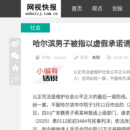
首页
观点
创投
社会
哈尔滨男子被指以虚假承诺
作者：lobtom
来源：
未知
2026-05-
公正司法是维护社会公平正义
人）合同纠纷一案，不服哈尔滨市
公正司法是维护社会公平正义的最后一道防线。
纷一案，不服哈尔滨市中院于3月11日作出的（2
日，四川广安籍男子蒋某林致函上级部门，请求
（2025）黑0112民初3484号民事判决；
议，判令被申请人返还合同价款12万元并赔偿损失