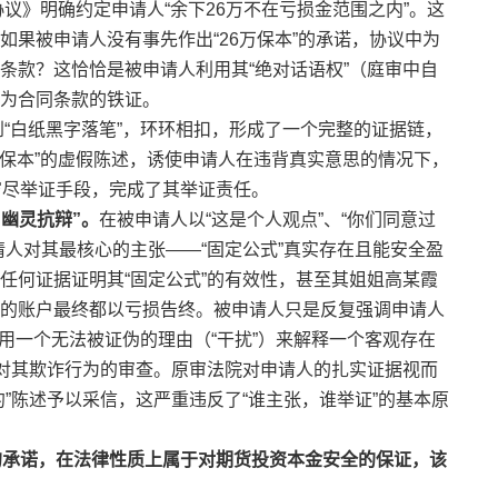
议》明确约定申请人“余下26万不在亏损金范围之内”。这
果被申请人没有事先作出“26万保本”的承诺，协议中为
条款？这恰恰是被申请人利用其“绝对话语权”（庭审中自
为合同条款的铁证。
到“白纸黑字落笔”，环环相扣，形成了一个完整的证据链，
“保本”的虚假陈述，诱使申请人在违背真实意思的情况下，
穷尽举证手段，完成了其举证责任。
幽灵抗辩”。
在被申请人以“这是个人观点”、“你们同意过
请人对其最核心的主张——“固定公式”真实存在且能安全盈
任何证据证明其“固定公式”的有效性，甚至其姐姐高某霞
的账户最终都以亏损告终。被申请人只是反复强调申请人
——用一个无法被证伪的理由（“干扰”）来解释一个客观存在
避对其欺诈行为的审查。原审法院对申请人的扎实证据视而
”陈述予以采信，这严重违反了“谁主张，谁举证”的基本原
”的承诺，在法律性质上属于对期货投资本金安全的保证，该