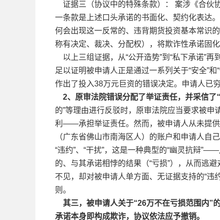
证据三（协议中的特殊条款）： 案涉《合伙协
一条款是上述口头承诺的书面化、契约化表达。如
何会出现这一反常的、违背期货投资基本常识的
称有决定、裁决、分配权），将欺诈性承诺固化
以上三组证据，从“公开造势”到“私下承诺”再
足以证明被申请人正是通过一系列关于“安全”和
作出了投入38万元巨资的错误决定。申请人已
2、原审法院错误分配了举证责任，并采信了“
的”等理由进行反驳时，原审法院应当要求被申
利——承担举证责任。然而，被申请人从未提供
（广东省佛山市南海区人）的账户和申请人自己
“违约”、“干扰”，这是一种典型的“幽灵抗辩”
的、与其承诺相悖的结果（“亏损”），从而逃
不见，却对被申请人单方面、无证据支持的“违约
则。
其三，被申请人关于“26万不在亏损范围内
承诺本身即构成欺诈，协议依法应予撤销。