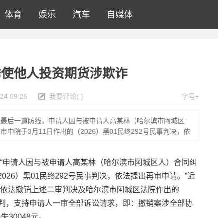
体育
娱乐
汽车
自媒体
诱使他人投资期货涉欺诈
24 09:25
我要评论
(
)
字号+
的最后一道防线。申请人因与被申请人高某林（哈尔滨市阿城区
中院于3月11日作出的（2026）黑01民终292号民事判决，依
“申请人因与被申请人高某林（哈尔滨市阿城区人）合同纠
026）黑01民终292号民事判决，依法提出再审申请。”近
依法撤销上述二审判决及哈尔滨市阿城区法院作出的
依法改判，支持申请人一审全部诉讼请求，即：撤销案涉全部协
30048元。