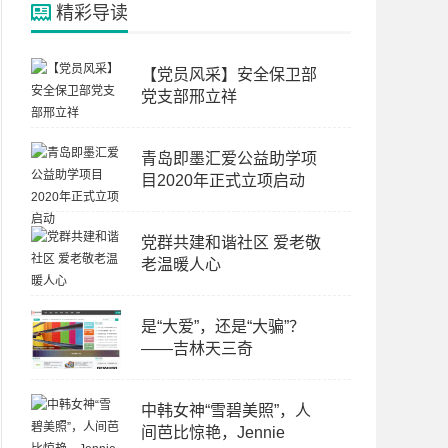
精彩导读
【党员风采】安全保卫部
党支部邢立祥
青岛即墨汇爱公益助学项
目2020年正式立项启动
党群共建和谐社区 爱老敬
老温暖人心
是“大爱”，还是“大骗”？
——吉林天三奇
中韩女神“雪碧美照”，人
间芭比惊艳，Jennie