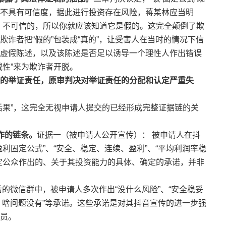
不具有可信度，据此进行投资存在风险，蒋某林应当明
、不可信的，所以你就应该知道它是假的。这完全颠倒了欺
诈者把“假的”包装成“真的”，让受害人在当时的情况下信
虚假陈述，以及该陈述是否足以诱导一个理性人作出错误
威性”来为欺诈者开脱。
的举证责任，原审判决对举证责任的分配和认定严重失
果”，这完全无视申请人提交的已经形成完整证据链的关
诈的链条。
证据一（被申请人公开宣传）： 被申请人在抖
利固定公式”、“安全、稳定、连续、盈利”、“平均利润率稳
特定公众作出的、关于其投资能力的具体、确定的承诺，并非
的微信群中，被申请人多次作出“没什么风险”、“安全稳妥
静、啥问题没有”等承诺。这些承诺是对其抖音宣传的进一步强
员。