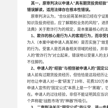
其一，原审判决以申请人“具有期货投资经验”
错误解读，适用法律存在根本性错误。
原审判决认为，“合伙前蒋某林就已经在宁证
知识及投资经验，应了解期权业务的风险”，进
法典》关于欺诈行为的规定，是本案最核心的法
1、欺诈的核心是行为人的客观行为，而非受
为人（本案中被申请人高某林）是否实施了“故
的行为。受害人是否具备相关领域的经验，并非
人的“欺诈行为”对立起来，错误地以受害人的
不住脚的。
2、申请人的“经验”与相信被申请人的“固定
请人前有过期货投资经历，但恰恰是这段经历让
时也让申请人对一套“研发了19年、花费320
申请人宣传的“固定公式”本质上是一个“黑箱”
在。申请人的过往经验，非但不能证明其应当识
个声称能“战胜市场”的“神器”所吸引。
3、二审判决关于“固定公式”的认定，进一