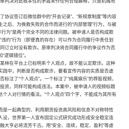
审判决对此根本性的矛盾未作任何合理解释，只是机械地
了协议签订后微信群中的“开会记录”、“新规章制度”等内容
生之后、为挽救失败的合作而进行的“内部管理”行为，与被
诈行为”是两个完全不同的法律问题。被申请人是否构成欺
“违约”行为（即便真的存在）可以作为合同履行中责任划
同订立时没有欺诈。原审判决将合同履行中的争议作为否
“逻辑错位”。
某林在平台上已标明系个人观点，故不能认定欺诈。这种
法实践中，判断是否构成欺诈，要看宣传内容的实质是否虚
标注了“个人观点”。一个标注了“纯属娱乐”的荐股视频，
投资，同样可能构成违法。本案中，被申请人的视频标题
达个人对行情的看法。“个人观点”四个字，不能成为其所有
而是一起典型的、利用期货投资高风险和信息不对称特性
”人设，世界第一人宣布固定公式研究成功形成安全稳定连
金融大亨必将流芳千古。用“安全、连续，稳定、盈利”等虚