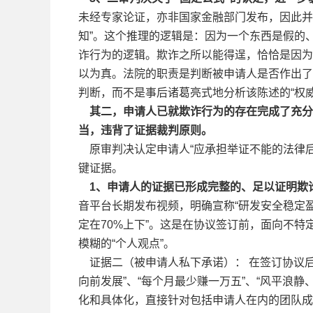
未经专家论证，亦非国家金融部门发布，因此并
知”。这个推理的逻辑是：因为一个东西是假的
诈行为的逻辑。欺诈之所以能得逞，恰恰是因为欺
以为真。法院的职责是判断被申请人是否作出了
判断，而不是事后诸葛亮式地分析该陈述的“权
其二，申请人已就欺诈行为的存在完成了充分
当，违背了证据裁判原则。
原审判决认定申请人“应承担举证不能的法律后
键证据。
1、申请人的证据已形成完整的、足以证明欺
音平台长期发布视频，明确宣称“研发安全稳定盈
定在70%上下”。这是在协议签订前，面向不
模糊的“个人观点”。
证据二（被申请人私下承诺）： 在签订协议后
向前发展”、“每个月最少赚一万五”、“风平浪
化和具体化，直接针对包括申请人在内的团队成