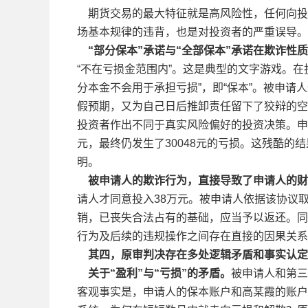
期货交易的最大特征就是高风险性，任何向投
场基本规律的违背，也是对投资者的严重误导。
“部分保本”承诺与“全部保本”承诺在欺诈性
“不在亏损金范围内”。这是典型的文字游戏。在
分本金不会用于承担亏损”，即“保本”。被申请
假预期，又为自己日后推卸责任留下了狡辩的空
投资者作出不同于真实风险偏好的投资决策。申请
元，最终仍发生了30048元的亏损。这残酷的
明。
被申请人的欺诈行为，直接导致了申请人的财
请人才同意投入38万元。被申请人依据该协议取
销，已丧失合法占有的基础，应当予以返还。同时
行为及后续的违规操作之间存在直接的因果关系
其四，原审判决存在多处逻辑矛盾和事实认定
关于“盈利”与“亏损”的矛盾。
被申请人和第三
客观事实是，申请人的保本账户和高某霞的账户