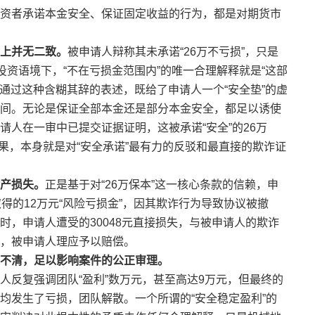
资者承诺本金安全、保证固定收益的行为，都是对期货市
质上并无二致。
被申请人辩称其未承诺“26万不亏损”，只是
投资语境下，“不在亏损金范围内”的唯一合理解释就是“这部
人通过这种含糊其辞的表述，既给了申请人一个“安全垫”的虚
间。无论是保证全部本金还是部分本金安全，都足以诱使
人在一审中已提交证据证明，这被承诺“安全”的26万
结果，本身就是对“安全承诺”最有力的反驳和最直接的欺诈证
产损失。
正是基于对“26万保本”这一核心条款的信赖，申
得的12万元“风险亏损金”，因其欺诈行为导致协议被撤
，申请人遭受的30048元直接损失，与被申请人的欺诈
，被申请人理应予以赔偿。
不清，足以影响案件的公正审理。
人反复强调团队“盈利”数万元，甚至高达9万元，但最终的
均发生了亏损，团队解散。一个所谓的“安全稳定盈利”的