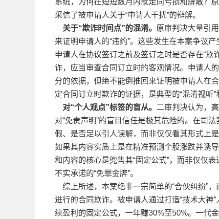
系统，为何在短短数月内就走向亏损和解散？原
采信了被申请人关于“申请人干扰”的辩解。
关于“欺诈时间点”的混淆。
原审判决大量引用
来证明申请人的“违约”。这些发生在本案争议产
申请人在协议签订之前及签订之时是否存在“欺
诈，应当审查合同订立时的客观情况。申请人的
分的依据，但绝不能倒推回来证明被申请人在合
定合同订立时欺诈的证据，是典型的“混淆视听”和
对“个人观点”标签的盲从。
二审判决认为，高
对“免责声明”的盲目信任是极其危险的。在司
假、是否足以引人误解，而非仅仅看其形式上是否
如果其内容实质上是在精准预测个股涨跌并诱导
和内容的核心是兜售其“固定公式”，而非仅仅表
不实承诺的“免罪金牌”。
综上所述，本案绝非一宗简单的“合伙纠纷”，
进行的合同欺诈。被申请人通过打造“技术大神
续盈利的固定公式，一年赚30%至50%。一代