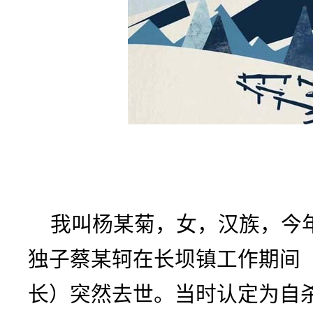
我叫杨某菊，女，汉族，今年5
独子蔡某轲在长坝镇工作期间
长）突然去世。当时认定为自