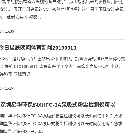
市场中的搜索框输入央视影音关键字，点击搜索出来的影视应用应用
安装。 展开全部央视的CCTV5体育频道吗？这个只能下载安装央视
V，或者安装 央视影...
04 15:35
今日星辰晚间体育新闻20190913
弗格：这几场不负众望站出来带领球队，投篮姿势标准舒展值得夸赞
7 快剪 0101005811 玖哥道哥评王少杰：面筐能力极强运控出众，
称赞 篮球圆桌...
04 15:34
深圳星华环保的XHFC-3A泵吸式粉尘检测仪可以
圳星华环保的XHFC-3A泵吸式粉尘检测仪可以长时间使用吗？急求
圳星华环保的XHFC-3A泵吸式粉尘检测仪可以长时间使用吗？急求
星华环保的XHFC-3A...