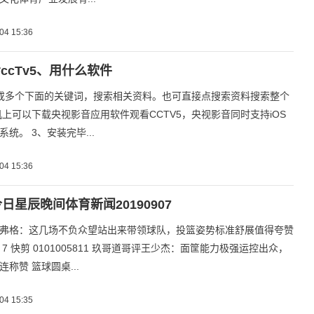
04 15:36
ccTv5、用什么软件
或多个下面的关键词，搜索相关资料。也可直接点搜索资料搜索整个
机上可以下载央视影音应用软件观看CCTV5，央视影音同时支持iOS
统。 3、安装完毕...
04 15:36
今日星辰晚间体育新闻20190907
弗格：这几场不负众望站出来带领球队，投篮姿势标准舒展值得夸赞
7 快剪 0101005811 玖哥道哥评王少杰：面筐能力极强运控出众，
称赞 篮球圆桌...
04 15:35