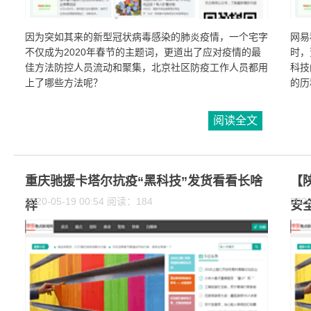
因为突如其来的新型冠状病毒感染的肺炎疫情，一个宅字
网易
不仅成为2020年春节的主题词，更道出了应对疫情的最
时，
佳方法防控人员流动和聚集，北京社区防疫工作人员都用
科技
上了哪些方法呢？
的历
阅读全文
重庆驰援卡塔尔抗疫“黑科技”发货看看长啥
【
2020-05-19 00:54 阅读：184
202
样
安全