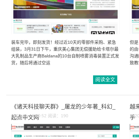
装车完毕，即刻发货！经过近10天的零部件采购、紧急
但是
组装，3月31日下午，重庆美心集团无偿援助给卡塔尔最
的由
大乳制品生产商Baldana的10台自制喷雾消毒装置正式发
沟通
货，随后将通过空运
致教
阅读全文
《诸天科技聊天群》_屠龙的少年著_科幻_
越
2020-05-19 00:52 阅读：190
202
起点中文网
手