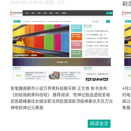
2020-05-19 00:50 阅读：110
202
剃
新笔趣阁都市小说万界黑科技聊天群 正文卷 新书发布：
4月
《别给我刷黑科技啦》 推荐阅读：牧神记极品透视圣墟
的电
武炼巅峰最佳女婿全职法师民国谍影顶级神豪伏天氏万古
超过
神帝妖神记元尊我
售罄
阅读全文