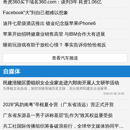
奇虎360买下域名360.com：谈判3年 耗资1.06亿
Facebook“大”到自己都难以想象
迪拜七星级酒店推出 镀金纪念版苹果iPhone6
苹果开始招聘健康业销售高管 与IBM合作大有进展
睡前玩游戏有助于放松心情？ 事实告诉你恰恰相反
查看汽车频道
自媒体
民建涪陵区委组织女企业家走进六郎街开展人文研学活动
为厚植文化自信，深挖涪陵母城历史文脉，充分发挥民建女企业家界...
2026-07-08 20:50
2026“风韵南粤”寻根夏令营（广东省清远）营正式开营
广东省东源县一男子诉称基层“乱作为”致其权益屡受损
共工社国际传播组织筹备破浪前行，全球华文媒体协同平台初绽光芒