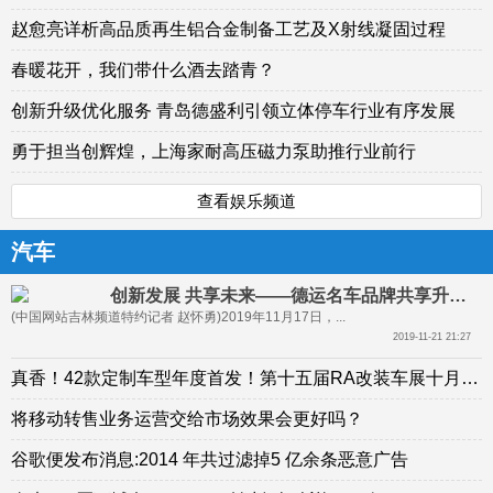
赵愈亮详析高品质再生铝合金制备工艺及X射线凝固过程
春暖花开，我们带什么酒去踏青？
创新升级优化服务 青岛德盛利引领立体停车行业有序发展
勇于担当创辉煌，上海家耐高压磁力泵助推行业前行
查看娱乐频道
汽车
创新发展 共享未来——德运名车品牌共享升级发布会
(中国网站吉林频道特约记者 赵怀勇)2019年11月17日，...
2019-11-21 21:27
真香！42款定制车型年度首发！第十五届RA改装车展十月开幕！
将移动转售业务运营交给市场效果会更好吗？
谷歌便发布消息:2014 年共过滤掉5 亿余条恶意广告