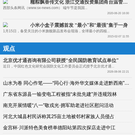
糯粽飘香传文化 浙江交通投资集团甬台温管理处开展迎端午系列活
西部头条网讯（www.sx-news.com） 端午节是我国...
2020-06-20 16:00
小米小盒子震撼首发 “最小”和“最强”集于一身
1月15日，备受关注的小米旗舰新品发布会现场，全球最小的四核...
2015-02-07 11:55
观点
北京优才通咨询有限公司获授“全民国防教育试点单位”
近日，中国红色文化研究会国防文化工作委员会正式授予北京优才通...
2026-08-06 22:21
山水为卷 同心作笔——“同心行·海外华文媒体走进黔西南”采风活动侧记
广东省东源县一输变电工程被指“未批先建”并违规毁林
南充开展情暖“八一”敬戎光·拥军助老进社区慰问活动
河北大城县村民诉称其25亩土地被邻村家族人员侵占
金宫杯·川派特色美食榜单德阳站第四次探店走进中江