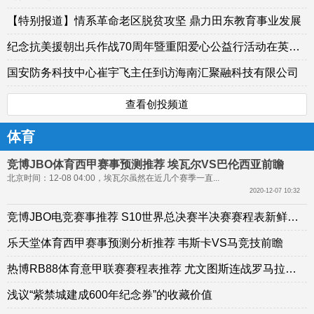
【特别报道】情系革命老区脱贫攻坚 鼎力田东教育事业发展
纪念抗美援朝出兵作战70周年暨重阳爱心公益行活动在英雄故乡举行
国安防务科技中心崔宇飞主任到访海南汇聚融科技有限公司
查看创投频道
体育
竞博JBO体育西甲赛事预测推荐 埃瓦尔VS巴伦西亚前瞻
北京时间：12-08 04:00，埃瓦尔虽然在近几个赛季一直...
2020-12-07 10:32
竞博JBO电竞赛事推荐 S10世界总决赛半决赛赛程表新鲜出炉
乐天堂体育西甲赛事预测分析推荐 韦斯卡VS马竞技前瞻
热博RB88体育意甲联赛赛程表推荐 尤文图斯连战罗马拉齐奥
浅议“紫禁城建成600年纪念券”的收藏价值