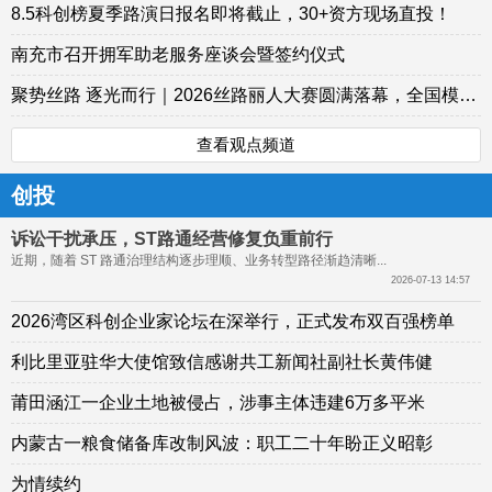
8.5科创榜夏季路演日报名即将截止，30+资方现场直投！
南充市召开拥军助老服务座谈会暨签约仪式
聚势丝路 逐光而行｜2026丝路丽人大赛圆满落幕，全国模特团队共赴时尚盛事
查看观点频道
创投
诉讼干扰承压，ST路通经营修复负重前行
近期，随着 ST 路通治理结构逐步理顺、业务转型路径渐趋清晰...
2026-07-13 14:57
2026湾区科创企业家论坛在深举行，正式发布双百强榜单
利比里亚驻华大使馆致信感谢共工新闻社副社长黄伟健
莆田涵江一企业土地被侵占，涉事主体违建6万多平米
内蒙古一粮食储备库改制风波：职工二十年盼正义昭彰
为情续约