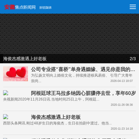
海俊杰感激遇上好老板
2
/3
公司专业搭“喜桥”单身遇姻缘、遇见你是我的缘成热搜
为弘扬文明向上婚俗文化，持续推进移风易俗、 引导广大青年
崇尚...
2026-04-13 18:07
阿根廷球王马拉多纳因心脏骤停去世，享年60岁
央视新闻2020年11月26日讯 当地时间25日上午，阿根廷...
2020-11-26 08:36
海俊杰感激遇上好老板
西部头条网讯 刚过48岁生日的海俊杰，生日在拍剧中渡过。他当...
2020-11-23 14:18