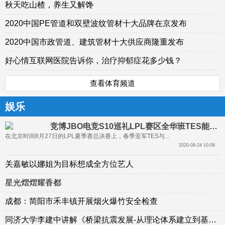
秋天吃山楂，养生又解馋
2020中国PE管道和双壁波纹管材十大品牌在京发布
2020中国市政管道、建筑管材十大供应商隆重发布
好心情互联网医院告诉你，治疗抑郁症花多少钱？
查看体育频道
娱乐
竞博JBO电竞S10巡礼LPL赛区全华班TES能否夺S10冠军
在北京时间8月27日的LPL夏季赛总决赛上，春季亚军TES与...
2020-09-24 10:08
关嘉敏以娜姐为目标想成全方位艺人
星光熠熠耀香都
成都：简阳市禾丰镇开展烟火爆竹安全检查
同济大学李建中讲解《桥梁抗震发展-从理论体系建立到基于性能的