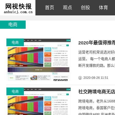
首页
观点
创投
体育
电商
电商
2020年最值得
运营老司机常说选对好的
运营。 每一个电商人
断开发爆款的路。那么说
2020-08-26 11:51
电商
社交跨境电商无
跨境电商，老外从16
跨境电商，泰国客户在
中国微信APP 非洲老外