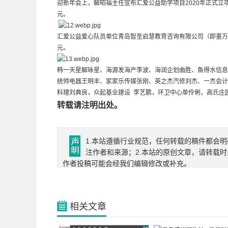
迎新年会上，解昭福主任宣布汇爱公益助学项目2020年正式立
元。
汇爱公益爱心队员单位青岛智圣启慧教育咨询有限公司（即墨万丽
元。
韩一天星解咏星、海源发海产李波、海润企划曲胜、鱼得水信息
统帅电器王明丰、家家乐传媒张刚、英之杰汽修刘杰、一杰会计
料理刘典良，众起基业建设 李艺鹏，环卫中心单伶俐，高氏庄园
转载请注明出处。
1.本站遵循行业规范，任何转载的稿件都会明
注作者和来源；2.本站的原创文章，请转载
作者投稿可能会经我们编辑修改或补充。
相关文章