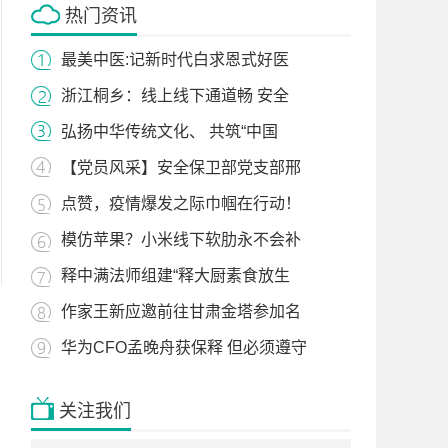
热门资讯
最美中医:记新时代白求恩式好医
浙江桐乡：线上线下通道畅 安全
弘扬中华传统文化、 共筑“中国
【党员风采】安全保卫部党支部邢
点赞，疫情爆发之际巾帼在行动！
模仿苹果？小米线下软肋永不会补
释中满法师组建“释大厨素食放生
作家王新应邀前往甘肃金塔参加名
华为CFO孟晚舟获保释 但必须遵守
关注我们