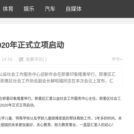
体育
娱乐
汽车
自媒体
20年正式立项启动
 14:33
我要评论
(
)
字号+
汇爱公益社会工作服务中心迎新年会在即墨印象隆重举行。即墨区汇
、即墨区社会工作协会副会长解昭福同志在本次会议上宣布，汇
年会在即墨印象隆重举行。即墨区汇爱公益社会工作服务中心主任、即墨区社会工
020年正式立项启动。
、失学儿童、特殊学校以及学龄儿童困难家庭的帮扶救助工作，3年多的时间，关
让祖国的未来更加美好，关心教育、助力教育事业，一直是汇爱人的初心！