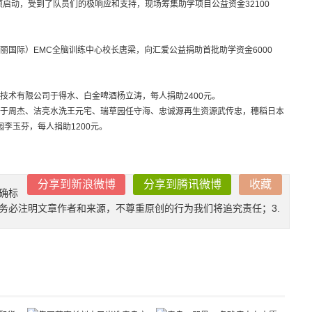
项启动，受到了队员们的极响应和支持，现场筹集助学项目公益资金32100
国际）EMC全脑训练中心校长唐梁，向汇爱公益捐助首批助学资金6000
技术有限公司于得水、白金啤酒杨立涛，每人捐助2400元。
于周杰、洁亮水洗王元宅、瑞草园任守海、忠诚源再生资源武传忠，穗稻日本
李玉芬，每人捐助1200元。
分享到新浪微博
分享到腾讯微博
收藏
确标
时务必注明文章作者和来源，不尊重原创的行为我们将追究责任；3.