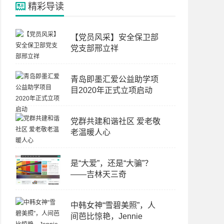
精彩导读
【党员风采】安全保卫部
党支部邢立祥
青岛即墨汇爱公益助学项
目2020年正式立项启动
党群共建和谐社区 爱老敬
老温暖人心
是“大爱”，还是“大骗”？
——吉林天三奇
中韩女神“雪碧美照”，人
间芭比惊艳，Jennie