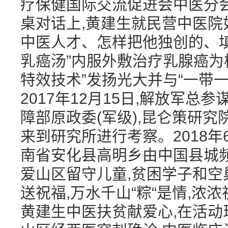
疗保健国际交流促进会中医分
桌对话上,黄建生就民营中医院
中医人才、怎样把他独创的、
乳癌汤”内服外敷治疗乳腺癌为
特效技术”发扬光大并与“一带
2017年12月15日,解放军
障部原政委(军级),昆仑策研
来到研究所进行考察。2018年6
南省安化县高明乡由中国县城
爱山区留守儿童,贫困学子和空
送祝福,万水千山“粽“是情,浓
黄建生中医扶贫献爱心,在活动