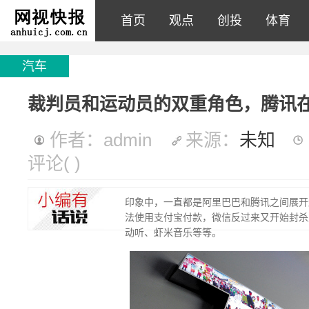
首页
观点
创投
体育
汽车
裁判员和运动员的双重角色，腾讯
作者：admin
来源：
未知
评论
(
)
印象中，一直都是阿里巴巴和腾讯之间展开
法使用支付宝付款，微信反过来又开始封杀
动听、虾米音乐等等。