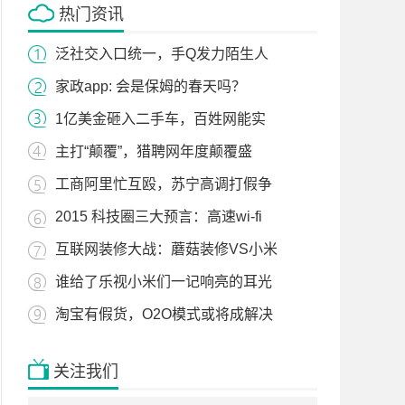
热门资讯
泛社交入口统一，手Q发力陌生人
家政app: 会是保姆的春天吗？
1亿美金砸入二手车，百姓网能实
主打“颠覆”，猎聘网年度颠覆盛
工商阿里忙互殴，苏宁高调打假争
2015 科技圈三大预言：高速wi-fi
互联网装修大战：蘑菇装修VS小米
谁给了乐视小米们一记响亮的耳光
淘宝有假货，O2O模式或将成解决
关注我们