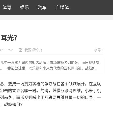
体育
娱乐
汽车
自媒体
的耳光？
07 11:52
我要评论
(
)
字号+
短几年一跃成为国内的知名品牌，市场份额名列前茅，而乐视则喊
号。一番征战过后，以乐视和小米为代表的互联网电视，战绩如
念，变成一场真刀实枪的争夺战在各个领域展开。在互联
狙击的言论名噪一时。的确，凭借互联网思维，小米手机
列前茅，而乐视则喊出用互联网思维颠覆一切的口号。一
，战绩如何?